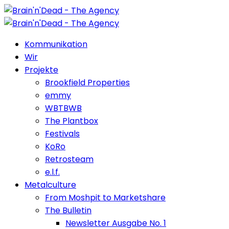
Kommunikation
Wir
Projekte
Brookfield Properties
emmy
WBTBWB
The Plantbox
Festivals
KoRo
Retrosteam
e.l.f.
Metalculture
From Moshpit to Marketshare
The Bulletin
Newsletter Ausgabe No. 1