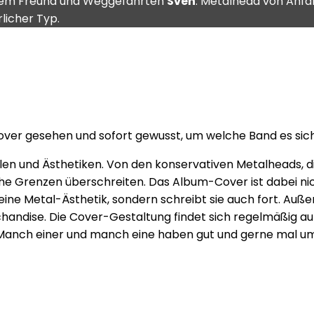
em Freund und Weggefährten
Sven
. Metalhead von Anfa
licher Typ.
Cover gesehen und sofort gewusst, um welche Band es sic
tilen und Ästhetiken. Von den konservativen Metalheads, di
he Grenzen überschreiten. Das Album-Cover ist dabei nich
 eine Metal-Ästhetik, sondern schreibt sie auch fort. Au
handise. Die Cover-Gestaltung findet sich regelmäßig auf
anch einer und manch eine haben gut und gerne mal um d