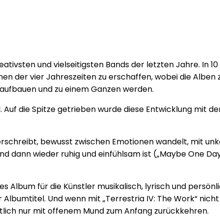
reativsten und vielseitigsten Bands der letzten Jahre. In 
en der vier Jahreszeiten zu erschaffen, wobei die Alben
er aufbauen und zu einem Ganzen werden.
l. Auf die Spitze getrieben wurde diese Entwicklung mi
erschreibt, bewusst zwischen Emotionen wandelt, mit unko
und dann wieder ruhig und einfühlsam ist („Maybe One Day“
s Album für die Künstler musikalisch, lyrisch und persönli
 Albumtitel. Und wenn mit „Terrestria IV: The Work“ nicht
tlich nur mit offenem Mund zum Anfang zurückkehren.