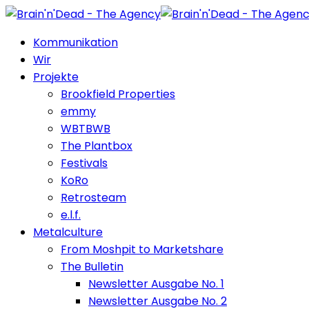
Kommunikation
Wir
Projekte
Brookfield Properties
emmy
WBTBWB
The Plantbox
Festivals
KoRo
Retrosteam
e.l.f.
Metalculture
From Moshpit to Marketshare
The Bulletin
Newsletter Ausgabe No. 1
Newsletter Ausgabe No. 2