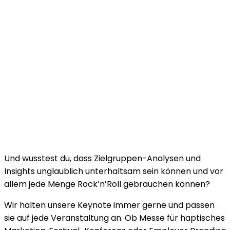
From Moshpit to Marketshare
Wusstest du, dass Metalheads überwiegend
Akademiker sind und deutlich mehr verdienen als der
Durchschnittsdeutsche?
Wusstest du, dass die Fremdgeh-Quote am geringsten
ist unter Verehrern der lauteren Musik?
Und wusstest du, dass Zielgruppen-Analysen und
Insights unglaublich unterhaltsam sein können und vor
allem jede Menge Rock’n’Roll gebrauchen können?
Wir halten unsere Keynote immer gerne und passen
sie auf jede Veranstaltung an. Ob Messe für haptisches