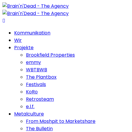
Kommunikation
Wir
Projekte
Brookfield Properties
emmy
WBTBWB
The Plantbox
Festivals
KoRo
Retrosteam
e.l.f.
Metalculture
From Moshpit to Marketshare
The Bulletin