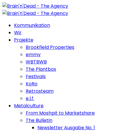
Kommunikation
Wir
Projekte
Brookfield Properties
emmy
WBTBWB
The Plantbox
Festivals
KoRo
Retrosteam
e.l.f.
Metalculture
From Moshpit to Marketshare
The Bulletin
Newsletter Ausgabe No. 1