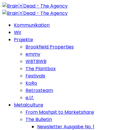
Kommunikation
Wir
Projekte
Brookfield Properties
emmy
WBTBWB
The Plantbox
Festivals
KoRo
Retrosteam
e.l.f.
Metalculture
From Moshpit to Marketshare
The Bulletin
Newsletter Ausgabe No. 1