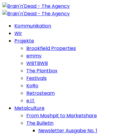
Kommunikation
Wir
Projekte
Brookfield Properties
emmy
WBTBWB
The Plantbox
Festivals
KoRo
Retrosteam
e.l.f.
Metalculture
From Moshpit to Marketshare
The Bulletin
Newsletter Ausgabe No. 1