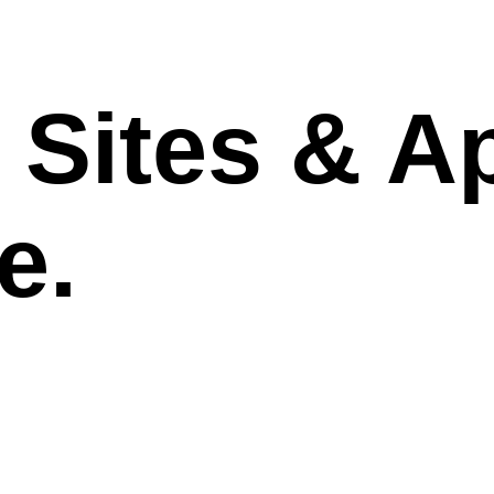
Sites & A
e
.