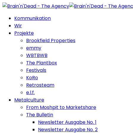
Kommunikation
Wir
Projekte
Brookfield Properties
emmy
WBTBWB
The Plantbox
Festivals
KoRo
Retrosteam
e.l.f.
Metalculture
From Moshpit to Marketshare
The Bulletin
Newsletter Ausgabe No. 1
Newsletter Ausgabe No. 2