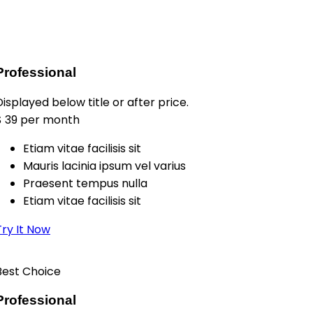
Professional
Displayed below title or after price.
$
39
per month
Etiam vitae facilisis sit
Mauris lacinia ipsum vel varius
Praesent tempus nulla
Etiam vitae facilisis sit
Try It Now
Best Choice
Professional