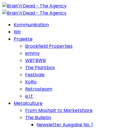
Kommunikation
Wir
Projekte
Brookfield Properties
emmy
WBTBWB
The Plantbox
Festivals
KoRo
Retrosteam
e.l.f.
Metalculture
From Moshpit to Marketshare
The Bulletin
Newsletter Ausgabe No. 1