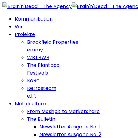
Kommunikation
Wir
Projekte
Brookfield Properties
emmy
WBTBWB
The Plantbox
Festivals
KoRo
Retrosteam
e.l.f.
Metalculture
From Moshpit to Marketshare
The Bulletin
Newsletter Ausgabe No. 1
Newsletter Ausgabe No. 2